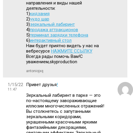
направления и виды нашей
деятельности:
1)
кидзания
2)
чудо шар
3)
зеркальный лабиринт
4)
продажа аттракционов
5)
терминал зарядки телефона
6)
интерактивный стол
Нам будет приятно видеть у нас на
вебресурсе
НАЖМИТЕ ССЫЛКУ
Всегда рады помочь Вам!С
уважением,skyproduction
antoniojxq
1/15/22
Привет друзья
!
11:47
Зеркальный лабиринт в парке — это
по-настоящему завораживающие
иллюзии многочисленных отражений!
Вы столкнетесь с запутанными
зеркальными коридорами,
украшенными красочными яркими
фантазийными декорациями,
световыми эффектами. Зеркальный