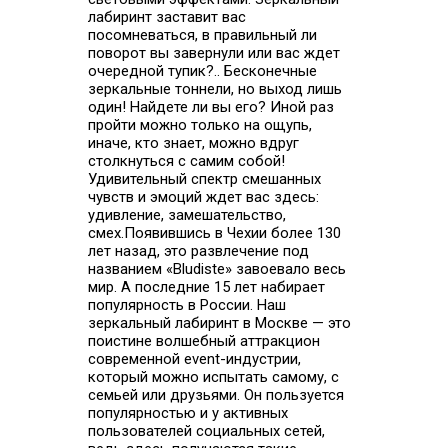
лабиринт заставит вас
посомневаться, в правильный ли
поворот вы завернули или вас ждет
очередной тупик?.. Бесконечные
зеркальные тоннели, но выход лишь
один! Найдете ли вы его? Иной раз
пройти можно только на ощупь,
иначе, кто знает, можно вдруг
столкнуться с самим собой!
Удивительный спектр смешанных
чувств и эмоций ждет вас здесь:
удивление, замешательство,
смех.Появившись в Чехии более 130
лет назад, это развлечение под
названием «Bludiste» завоевало весь
мир. А последние 15 лет набирает
популярность в России. Наш
зеркальный лабиринт в Москве — это
поистине волшебный аттракцион
современной event-индустрии,
который можно испытать самому, с
семьей или друзьями. Он пользуется
популярностью и у активных
пользователей социальных сетей,