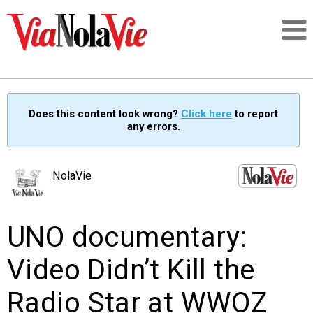
Talking about life & culture in New Orleans
Does this content look wrong?
Click here
to report
any errors.
SIGNUP
LOGIN
NolaVie
UNO documentary:
PEOPLE
Video Didn’t Kill the
PLACES
Radio Star at WWOZ