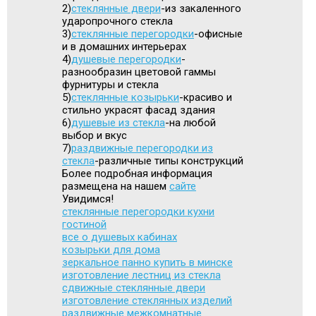
2)
стеклянные двери
-из закаленного
ударопрочного стекла
3)
cтеклянные перегородки
-офисные
и в домашних интерьерах
4)
душевые перегородки
-
разнообразин цветовой гаммы
фурнитуры и стекла
5)
стеклянные козырьки
-красиво и
стильно украсят фасад здания
6)
душевые из стекла
-на любой
выбор и вкус
7)
раздвижные перегородки из
стекла
-различные типы конструкций
Более подробная информация
размещена на нашем
сайте
Увидимся!
стеклянные перегородки кухни
гостиной
все о душевых кабинах
козырьки для дома
зеркальное панно купить в минске
изготовление лестниц из стекла
сдвижные стеклянные двери
изготовление стеклянных изделий
раздвижные межкомнатные