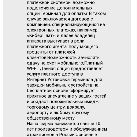
платежной системой, возможно
подключение дополнительных
опций:Терминал для оплаты. В таком
случае заключается договор с
компанией, специализирующийся на
электронных платежах, например
«КиберПлат», и далее владелец
аппарата выступает в роли
платежного агента, получающего
проценты от платежей
клиентов;Возможность зачислять
сдачу на счет мобильного;Платный
WI-FI. Данная опция предоставляет
услугу платного доступа в
Интернет.Установка терминала для
зарядки мобильных устройств на
бесплатной основе сформирует
приятное впечатление у ваших гостей
и создаст положительный имидж
торговому центру, вокзалу,
аэропорту и любому другому
общественному месту.
Наша фирма занимается свыше 10
лет производством и обслуживанием
атракционов в России.Основные