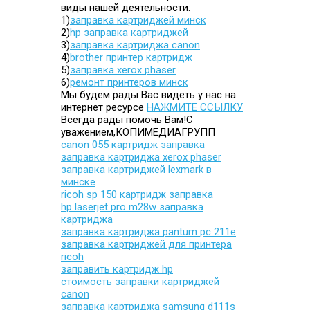
виды нашей деятельности:
1)
заправка картриджей минск
2)
hp заправка картриджей
3)
заправка картриджа canon
4)
brother принтер картридж
5)
заправка xerox phaser
6)
ремонт принтеров минск
Мы будем рады Вас видеть у нас на
интернет ресурсе
НАЖМИТЕ ССЫЛКУ
Всегда рады помочь Вам!С
уважением,КОПИМЕДИАГРУПП
canon 055 картридж заправка
заправка картриджа xerox phaser
заправка картриджей lexmark в
минске
ricoh sp 150 картридж заправка
hp laserjet pro m28w заправка
картриджа
заправка картриджа pantum pc 211e
заправка картриджей для принтера
ricoh
заправить картридж hp
стоимость заправки картриджей
canon
заправка картриджа samsung d111s