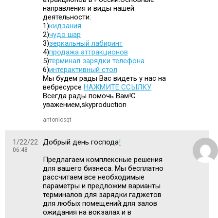
направления и виды нашей
деятельности:
1)
кидзания
2)
чудо шар
3)
зеркальный лабиринт
4)
продажа аттракционов
5)
терминал зарядки телефона
6)
интерактивный стол
Мы будем рады Вас видеть у нас на
вебресурсе
НАЖМИТЕ ССЫЛКУ
Всегда рады помочь Вам!С
уважением,skyproduction
antoniosqt
1/22/22
Добрый день господа
!
06:48
Предлагаем комплексные решения
для вашего бизнеса. Мы бесплатно
рассчитаем все необходимые
параметры и предложим варианты
терминалов для зарядки гаджетов
для любых помещений:для залов
ожидания на вокзалах и в