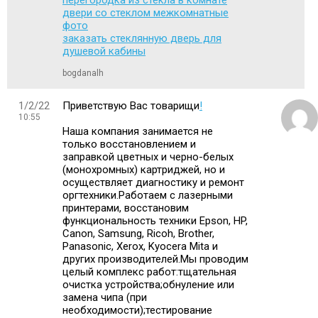
двери со стеклом межкомнатные
фото
заказать стеклянную дверь для
душевой кабины
bogdanalh
1/2/22
Приветствую Вас товарищи
!
10:55
Наша компания занимается не
только восстановлением и
заправкой цветных и черно-белых
(монохромных) картриджей, но и
осуществляет диагностику и ремонт
оргтехники.Работаем с лазерными
принтерами, восстановим
функциональность техники Epson, HP,
Canon, Samsung, Ricoh, Brother,
Panasonic, Xerox, Kyocera Mita и
других производителей.Мы проводим
целый комплекс работ:тщательная
очистка устройства;обнуление или
замена чипа (при
необходимости);тестирование