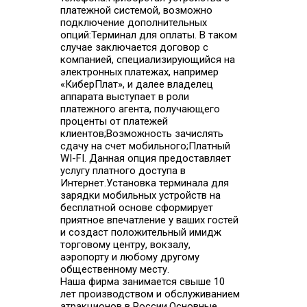
платежной системой, возможно
подключение дополнительных
опций:Терминал для оплаты. В таком
случае заключается договор с
компанией, специализирующийся на
электронных платежах, например
«КиберПлат», и далее владелец
аппарата выступает в роли
платежного агента, получающего
проценты от платежей
клиентов;Возможность зачислять
сдачу на счет мобильного;Платный
WI-FI. Данная опция предоставляет
услугу платного доступа в
Интернет.Установка терминала для
зарядки мобильных устройств на
бесплатной основе сформирует
приятное впечатление у ваших гостей
и создаст положительный имидж
торговому центру, вокзалу,
аэропорту и любому другому
общественному месту.
Наша фирма занимается свыше 10
лет производством и обслуживанием
атракционов в России.Основные