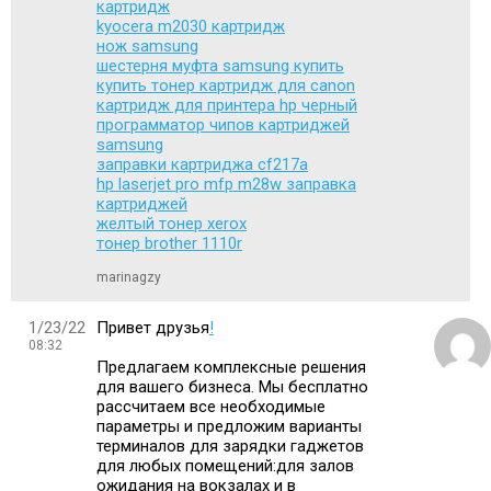
картридж
kyocera m2030 картридж
нож samsung
шестерня муфта samsung купить
купить тонер картридж для canon
картридж для принтера hp черный
программатор чипов картриджей
samsung
заправки картриджа cf217a
hp laserjet pro mfp m28w заправка
картриджей
желтый тонер xerox
тонер brother 1110r
marinagzy
1/23/22
Привет друзья
!
08:32
Предлагаем комплексные решения
для вашего бизнеса. Мы бесплатно
рассчитаем все необходимые
параметры и предложим варианты
терминалов для зарядки гаджетов
для любых помещений:для залов
ожидания на вокзалах и в