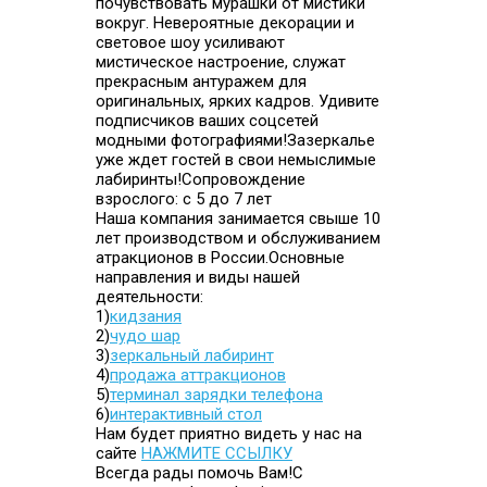
почувствовать мурашки от мистики
вокруг. Невероятные декорации и
световое шоу усиливают
мистическое настроение, служат
прекрасным антуражем для
оригинальных, ярких кадров. Удивите
подписчиков ваших соцсетей
модными фотографиями!Зазеркалье
уже ждет гостей в свои немыслимые
лабиринты!Сопровождение
взрослого: с 5 до 7 лет
Наша компания занимается свыше 10
лет производством и обслуживанием
атракционов в России.Основные
направления и виды нашей
деятельности:
1)
кидзания
2)
чудо шар
3)
зеркальный лабиринт
4)
продажа аттракционов
5)
терминал зарядки телефона
6)
интерактивный стол
Нам будет приятно видеть у нас на
сайте
НАЖМИТЕ ССЫЛКУ
Всегда рады помочь Вам!С