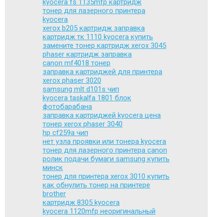
kyocera fs 1135mfp картридж
тонер для лазерного принтера
kyocera
xerox b205 картридж заправка
картридж тк 1110 kyocera купить
замените тонер картридж xerox 3045
phaser картридж заправка
canon mf4018 тонер
заправка картриджей для принтера
xerox phaser 3020
samsung mlt d101s чип
kyocera taskalfa 1801 блок
фотобарабана
заправка картриджей kyocera цена
тонер xerox phaser 3040
hp cf259a чип
нет узла проявки или тонера kyocera
тонер для лазерного принтера canon
ролик подачи бумаги samsung купить
минск
тонер для принтера xerox 3010 купить
как обнулить тонер на принтере
brother
картридж 8305 kyocera
kyocera 1120mfp неоригинальный