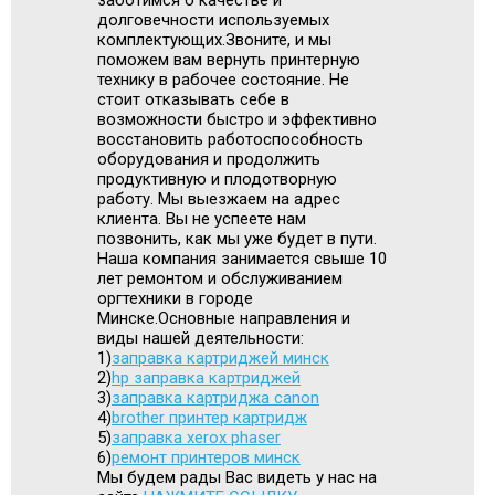
долговечности используемых
комплектующих.Звоните, и мы
поможем вам вернуть принтерную
технику в рабочее состояние. Не
стоит отказывать себе в
возможности быстро и эффективно
восстановить работоспособность
оборудования и продолжить
продуктивную и плодотворную
работу. Мы выезжаем на адрес
клиента. Вы не успеете нам
позвонить, как мы уже будет в пути.
Наша компания занимается свыше 10
лет ремонтом и обслуживанием
оргтехники в городе
Минске.Основные направления и
виды нашей деятельности:
1)
заправка картриджей минск
2)
hp заправка картриджей
3)
заправка картриджа canon
4)
brother принтер картридж
5)
заправка xerox phaser
6)
ремонт принтеров минск
Мы будем рады Вас видеть у нас на