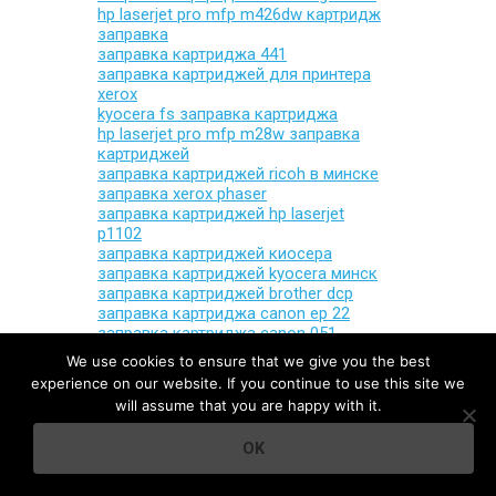
hp laserjet pro mfp m426dw картридж
заправка
заправка картриджа 441
заправка картриджей для принтера
xerox
kyocera fs заправка картриджа
hp laserjet pro mfp m28w заправка
картриджей
заправка картриджей ricoh в минске
заправка xerox phaser
заправка картриджей hp laserjet
p1102
заправка картриджей киосера
заправка картриджей kyocera минск
заправка картриджей brother dcp
заправка картриджа canon ep 22
заправка картриджа canon 051
заправка лазерных картриджей hp
We use cookies to ensure that we give you the best
заправка картриджей brother tn
experience on our website. If you continue to use this site we
заправка картриджей xerox phaser
will assume that you are happy with it.
3140
pantum p2500w картридж заправка
OK
ricoh sp 111 заправка картриджа
картридж 047 заправка
заправка лазерного картриджа hp