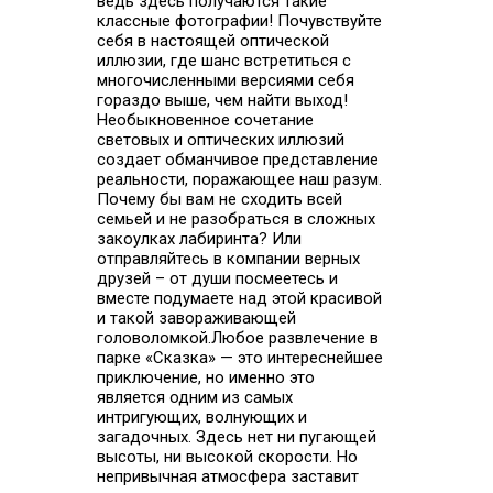
ведь здесь получаются такие
классные фотографии! Почувствуйте
себя в настоящей оптической
иллюзии, где шанс встретиться с
многочисленными версиями себя
гораздо выше, чем найти выход!
Необыкновенное сочетание
световых и оптических иллюзий
создает обманчивое представление
реальности, поражающее наш разум.
Почему бы вам не сходить всей
семьей и не разобраться в сложных
закоулках лабиринта? Или
отправляйтесь в компании верных
друзей – от души посмеетесь и
вместе подумаете над этой красивой
и такой завораживающей
головоломкой.Любое развлечение в
парке «Сказка» — это интереснейшее
приключение, но именно это
является одним из самых
интригующих, волнующих и
загадочных. Здесь нет ни пугающей
высоты, ни высокой скорости. Но
непривычная атмосфера заставит