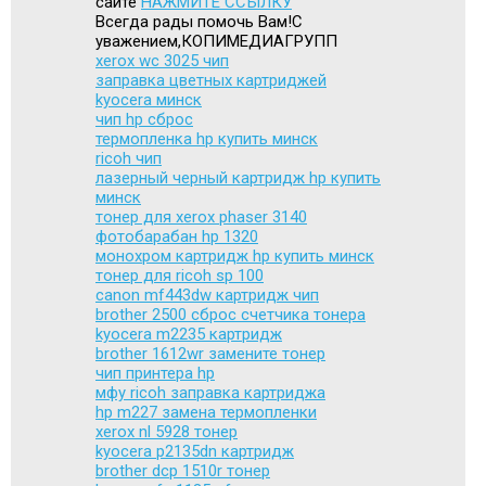
сайте
НАЖМИТЕ ССЫЛКУ
Всегда рады помочь Вам!С
уважением,КОПИМЕДИАГРУПП
xerox wc 3025 чип
заправка цветных картриджей
kyocera минск
чип hp сброс
термопленка hp купить минск
ricoh чип
лазерный черный картридж hp купить
минск
тонер для xerox phaser 3140
фотобарабан hp 1320
монохром картридж hp купить минск
тонер для ricoh sp 100
canon mf443dw картридж чип
brother 2500 сброс счетчика тонера
kyocera m2235 картридж
brother 1612wr замените тонер
чип принтера hp
мфу ricoh заправка картриджа
hp m227 замена термопленки
xerox nl 5928 тонер
kyocera p2135dn картридж
brother dcp 1510r тонер