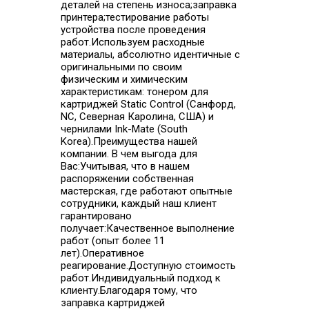
деталей на степень износа;заправка
принтера;тестирование работы
устройства после проведения
работ.Используем расходные
материалы, абсолютно идентичные с
оригинальными по своим
физическим и химическим
характеристикам: тонером для
картриджей Static Control (Санфорд,
NC, Северная Каролина, США) и
чернилами Ink-Mate (South
Korea).Преимущества нашей
компании. В чем выгода для
Вас:Учитывая, что в нашем
распоряжении собственная
мастерская, где работают опытные
сотрудники, каждый наш клиент
гарантировано
получает:Качественное выполнение
работ (опыт более 11
лет).Оперативное
реагирование.Доступную стоимость
работ.Индивидуальный подход к
клиенту.Благодаря тому, что
заправка картриджей